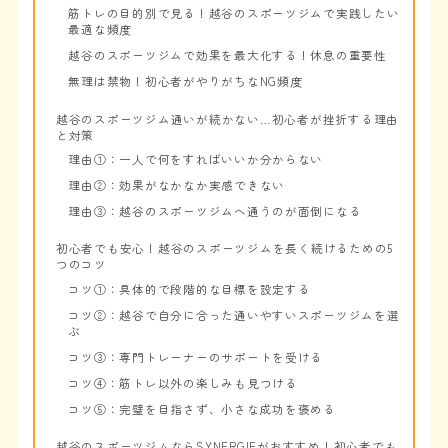
筋トレの目的別で見る！越谷のスポーツジムで実践したい
最適な頻度
越谷のスポーツジムで効果を最大化する！休息の重要性
無理は禁物！初心者がやりがちなNG頻度
越谷のスポーツジム通いが続かない…初心者が挫折する理由
と対策
理由①：一人で何をすればいいか分からない
理由②：効果がなかなか実感できない
理由③：越谷のスポーツジムへ通うのが面倒になる
初心者でも安心！越谷のスポーツジムを長く続けるための5
つのコツ
コツ①：具体的で段階的な目標を設定する
コツ②：越谷で自分に合った通いやすいスポーツジムを選
ぶ
コツ③：専門トレーナーのサポートを受ける
コツ④：筋トレ以外の楽しみも見つける
コツ⑤：完璧を目指さず、小さな成功を褒める
越谷のスポーツジムならSYNERGIEがおすすめ！初心者でも