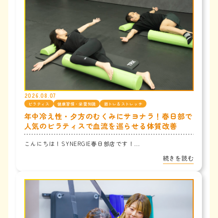
2026.08.07
ピラティス
健康習慣・栄養知識
筋トレ＆ストレッチ
年中冷え性・夕方のむくみにサヨナラ！春日部で
人気のピラティスで血流を巡らせる体質改善
こんにちは！SYNERGIE春日部店です！...
続きを読む