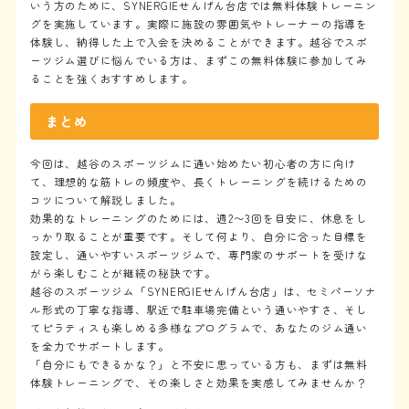
いう方のために、SYNERGIEせんげん台店では無料体験トレーニン
グを実施しています。実際に施設の雰囲気やトレーナーの指導を
体験し、納得した上で入会を決めることができます。越谷でスポ
ーツジム選びに悩んでいる方は、まずこの無料体験に参加してみ
ることを強くおすすめします。
まとめ
今回は、越谷のスポーツジムに通い始めたい初心者の方に向け
て、理想的な筋トレの頻度や、長くトレーニングを続けるための
コツについて解説しました。
効果的なトレーニングのためには、週2〜3回を目安に、休息をし
っかり取ることが重要です。そして何より、自分に合った目標を
設定し、通いやすいスポーツジムで、専門家のサポートを受けな
がら楽しむことが継続の秘訣です。
越谷のスポーツジム「SYNERGIEせんげん台店」は、セミパーソナ
ル形式の丁寧な指導、駅近で駐車場完備という通いやすさ、そし
てピラティスも楽しめる多様なプログラムで、あなたのジム通い
を全力でサポートします。
「自分にもできるかな？」と不安に思っている方も、まずは無料
体験トレーニングで、その楽しさと効果を実感してみませんか？