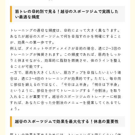
筋トレの目的別で見る！越谷のスポーツジムで実践した
い最適な頻度
トレーニングの適切な頻度は、目的によって大きく異なります。
あなたが越谷のスポーツジムで何を目指すのかを明確にすること
が、効果への第一歩です。
例えば、ダイエットやボディメイクが目的の場合、週に2〜3回の
トレーニングが推奨されます。この頻度であれば、筋肉をしっか
りと休ませながら、効率的に脂肪を燃焼させ、体のラインを整え
ることが可能です。
一方で、筋肉を大きくしたい、筋力アップを目指したいという場
合は、週に3〜4回のトレーニングが効果的です。ただし、毎日同
じ部位を鍛えるのではなく、「今日は上半身」「明日は下半身」
というように、部位を分けてトレーニングする「分割法」を取り
入れることが重要です。越谷のスポーツジムのトレーナーに相談
すれば、あなたに合った分割法のメニューを提案してくれるでし
ょう。
越谷のスポーツジムで効果を最大化する！休息の重要性
筋トレの効果を高めるためには、トレーニングと同じくらい「休