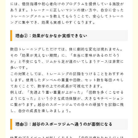
には、個別指導や初心者向けのプログラムを提供している施設が
あります。トレーナーに正しいマシンの使い方や、自分に合った
トレーニングメニューを教えてもらうことで、安心してトレーニ
ングに集中でき、効果も実感しやすくなります。
理由②：効果がなかなか実感できない
数回トレーニングしただけでは、体に劇的な変化は現れません。
その「効果が見えない期間」に、「本当に意味があるのだろう
か」と不安になり、ジムから足が遠のいてしまうケースは非常に
多いです。
この対策としては、トレーニングの記録をつけることをおすすめ
します。使用したダンベルの重量や回数、セット数を毎回メモし
ておくことで、数字の上での成長が可視化できます。
例えば、「先週より重い重量が上がった」「回数を多くこなせる
ようになった」という小さな成功体験が、大きなモチベーション
に繋がります。越谷のスポーツジムでの日々の頑張りを記録に残
し、自分の成長を楽しみましょう。
理由③：越谷のスポーツジムへ通うのが面倒になる
仕事やプライベートが忙しくなると、「今日は疲れたからジムは