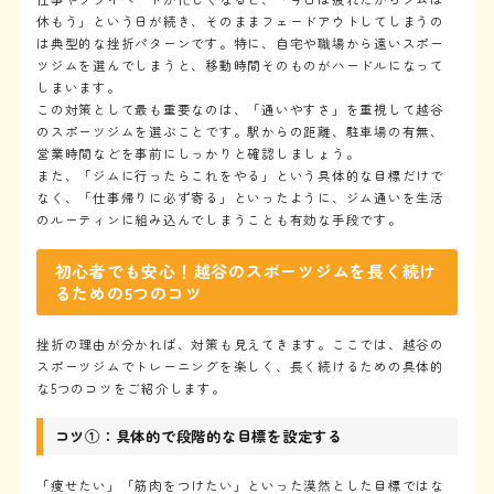
休もう」という日が続き、そのままフェードアウトしてしまうの
は典型的な挫折パターンです。特に、自宅や職場から遠いスポー
ツジムを選んでしまうと、移動時間そのものがハードルになって
しまいます。
この対策として最も重要なのは、「通いやすさ」を重視して越谷
のスポーツジムを選ぶことです。駅からの距離、駐車場の有無、
営業時間などを事前にしっかりと確認しましょう。
また、「ジムに行ったらこれをやる」という具体的な目標だけで
なく、「仕事帰りに必ず寄る」といったように、ジム通いを生活
のルーティンに組み込んでしまうことも有効な手段です。
初心者でも安心！越谷のスポーツジムを長く続け
るための5つのコツ
挫折の理由が分かれば、対策も見えてきます。ここでは、越谷の
スポーツジムでトレーニングを楽しく、長く続けるための具体的
な5つのコツをご紹介します。
コツ①：具体的で段階的な目標を設定する
「痩せたい」「筋肉をつけたい」といった漠然とした目標ではな