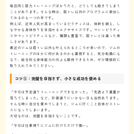
Blog
毎回同じ筋力トレーニングばかりだと、どうしても飽きてしまう
ブログ
ことがあります。そんな時は、筋トレ以外のプログラムに参加し
てみるのも一つの手です。
例えば、近年人気が高まっているピラティスは、体幹を鍛え、し
体験予約
なやかな身体作りを目指せるエクササイズです。マシンピラティ
スやマットピラティスなど、種類も豊富で、筋トレとは違った楽
しさがあります。
最近のジムは筋トレ以外も叶えられるところが多いので、ジムの
トレーニングのほかに何があるのかも重視すると、気分転換にも
なり、総合的な身体能力の向上も期待できるため、ぜひ積極的に
取り入れてみてください。
コツ⑤：完璧を目指さず、小さな成功を褒める
「今日は予定通りトレーニングできなかった」「先週より重量が
落ちてしまった」など、計画通りにいかない日も当然あります。
そんな時に自分を責めてしまうと、ジムに行くこと自体がストレ
スになってしまいます。
大切なのは、完璧を目指さないことです。
「今日は仕事帰りにジムに行けただけで偉い」