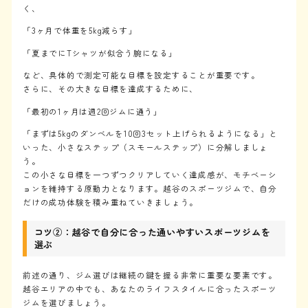
く、
「3ヶ月で体重を5kg減らす」
「夏までにTシャツが似合う腕になる」
など、具体的で測定可能な目標を設定することが重要です。
さらに、その大きな目標を達成するために、
「最初の1ヶ月は週2回ジムに通う」
「まずは5kgのダンベルを10回3セット上げられるようになる」と
いった、小さなステップ（スモールステップ）に分解しましょ
う。
この小さな目標を一つずつクリアしていく達成感が、モチベーシ
ョンを維持する原動力となります。越谷のスポーツジムで、自分
だけの成功体験を積み重ねていきましょう。
コツ②：越谷で自分に合った通いやすいスポーツジムを
選ぶ
前述の通り、ジム選びは継続の鍵を握る非常に重要な要素です。
越谷エリアの中でも、あなたのライフスタイルに合ったスポーツ
ジムを選びましょう。