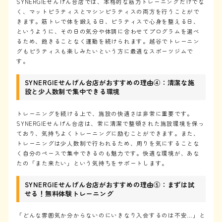
SYNERGIEせんげん台店では、本格的な筋力トレーニングだけでな
く、マットピラティスとマシンピラティスの両方を行うことがで
きます。筋トレで体を鍛える日、ピラティスで心身を整える日、
というように、その日の気分や体調に合わせてプログラムを選べ
るため、飽きることなく運動を続けられます。越谷でトレーニン
グもピラティスも楽しみたいという方に最適なスポーツジムで
す。
SYNERGIEせんげん台店がおすすめの理由④：清潔な施
設と少人数制で集中できる環境
トレーニングを続ける上で、施設の快適さは非常に重要です。
SYNERGIEせんげん台店は、常に清潔で整頓された施設環境を保っ
ており、気持ちよくトレーニングに励むことができます。また、
トレーニングは少人数制で行われるため、周りを気にすることな
く自分のペースで集中できるのも魅力です。快適な環境が、あな
たの「また来たい」という気持ちをサポートします。
SYNERGIEせんげん台店がおすすめの理由⑤：まずは試
せる！無料体験トレーニング
「どんな雰囲気か分からないのにいきなり入会するのは不安…」と