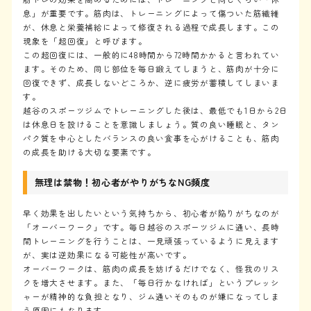
息」が重要です。筋肉は、トレーニングによって傷ついた筋繊維
が、休息と栄養補給によって修復される過程で成長します。この
現象を「超回復」と呼びます。
この超回復には、一般的に48時間から72時間かかると言われてい
ます。そのため、同じ部位を毎日鍛えてしまうと、筋肉が十分に
回復できず、成長しないどころか、逆に疲労が蓄積してしまいま
す。
越谷のスポーツジムでトレーニングした後は、最低でも1日から2日
は休息日を設けることを意識しましょう。質の良い睡眠と、タン
パク質を中心としたバランスの良い食事を心がけることも、筋肉
の成長を助ける大切な要素です。
無理は禁物！初心者がやりがちなNG頻度
早く効果を出したいという気持ちから、初心者が陥りがちなのが
「オーバーワーク」です。毎日越谷のスポーツジムに通い、長時
間トレーニングを行うことは、一見頑張っているように見えます
が、実は逆効果になる可能性が高いです。
オーバーワークは、筋肉の成長を妨げるだけでなく、怪我のリス
クを増大させます。また、「毎日行かなければ」というプレッシ
ャーが精神的な負担となり、ジム通いそのものが嫌になってしま
う原因にもなります。