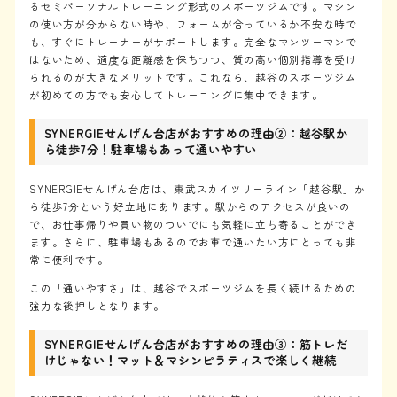
るセミパーソナルトレーニング形式のスポーツジムです。マシン
の使い方が分からない時や、フォームが合っているか不安な時で
も、すぐにトレーナーがサポートします。完全なマンツーマンで
はないため、適度な距離感を保ちつつ、質の高い個別指導を受け
られるのが大きなメリットです。これなら、越谷のスポーツジム
が初めての方でも安心してトレーニングに集中できます。
SYNERGIEせんげん台店がおすすめの理由②：越谷駅か
ら徒歩7分！駐車場もあって通いやすい
SYNERGIEせんげん台店は、東武スカイツリーライン「越谷駅」か
ら徒歩7分という好立地にあります。駅からのアクセスが良いの
で、お仕事帰りや買い物のついでにも気軽に立ち寄ることができ
ます。さらに、駐車場もあるのでお車で通いたい方にとっても非
常に便利です。
この「通いやすさ」は、越谷でスポーツジムを長く続けるための
強力な後押しとなります。
SYNERGIEせんげん台店がおすすめの理由③：筋トレだ
けじゃない！マット＆マシンピラティスで楽しく継続