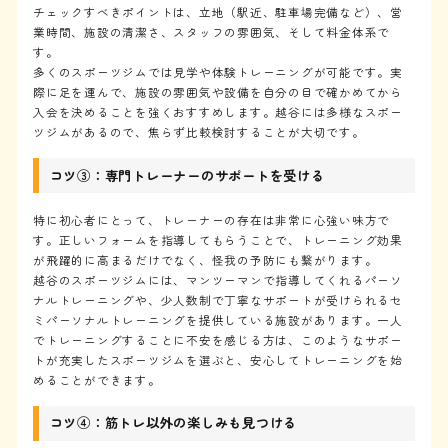
チェックすべきポイントは、立地（駅近、駐車場完備など）、営
業時間、施設の清潔さ、スタッフの雰囲気、そして料金体系で
す。
TOP
多くのスポーツジムでは見学や体験トレーニングが可能です。実
トップ
際に足を運んで、施設の雰囲気や設備を自分の目で確かめてから
入会を決めることを強くおすすめします。越谷には多様なスポー
About us
ツジムがあるので、焦らず比較検討することが大切です。
私たちについて
Training programs
コツ③：専門トレーナーのサポートを受ける
トレーニングプログラム
Diet program
特に初心者にとって、トレーナーの存在は非常に心強い味方で
2ヶ月ダイエットプログラム
す。正しいフォームを指導してもらうことで、トレーニング効果
が飛躍的に高まるだけでなく、怪我の予防にも繋がります。
Review
越谷のスポーツジムには、マンツーマンで指導してくれるパーソ
会員様のお声
ナルトレーニングや、少人数制で丁寧なサポートが受けられるセ
Access
ミパーソナルトレーニングを提供している施設があります。一人
アクセス
でトレーニングすることに不安を感じる方は、このようなサポー
トが充実したスポーツジムを選ぶと、安心してトレーニングを始
Price
めることができます。
料金
Flow
コツ④：筋トレ以外の楽しみも見つける
初回体験の流れ