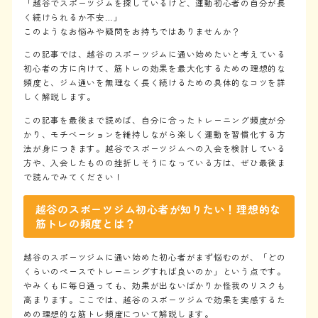
「越谷でスポーツジムを探しているけど、運動初心者の自分が長
く続けられるか不安…」
このようなお悩みや疑問をお持ちではありませんか？
この記事では、越谷のスポーツジムに通い始めたいと考えている
初心者の方に向けて、筋トレの効果を最大化するための理想的な
頻度と、ジム通いを無理なく長く続けるための具体的なコツを詳
しく解説します。
この記事を最後まで読めば、自分に合ったトレーニング頻度が分
かり、モチベーションを維持しながら楽しく運動を習慣化する方
法が身につきます。越谷でスポーツジムへの入会を検討している
方や、入会したものの挫折しそうになっている方は、ぜひ最後ま
で読んでみてください！
越谷のスポーツジム初心者が知りたい！理想的な
筋トレの頻度とは？
越谷のスポーツジムに通い始めた初心者がまず悩むのが、「どの
くらいのペースでトレーニングすれば良いのか」という点です。
やみくもに毎日通っても、効果が出ないばかりか怪我のリスクも
高まります。ここでは、越谷のスポーツジムで効果を実感するた
めの理想的な筋トレ頻度について解説します。