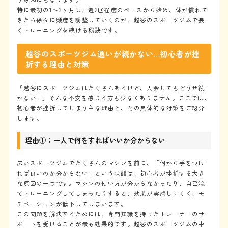
特に最初の1〜3ヶ月は、週2回程度のペースから始め、体が慣れて
きたら徐々に頻度を調整していくのが、越谷のスポーツジムで長
くトレーニングを続ける秘訣です。
越谷のスポーツジム通いが続かない…初心者が挫
折する理由と対策
「越谷にスポーツジムはたくさんあるけど、入会してもどうせ続
かない…」そんな不安を感じる方も少なくありません。ここでは、
初心者が挫折してしまう主な理由と、その具体的な対策をご紹介
します。
理由①：一人で何をすればいいか分からない
広いスポーツジムでたくさんのマシンを前に、「何から手をつけ
れば良いのか分からない」という状態は、初心者が挫折する大き
な原因の一つです。マシンの使い方が分からなかったり、自己流
でトレーニングしてしまったりすると、効果が実感しにくく、モ
チベーションが低下してしまいます。
この問題を解決するためには、専門知識を持ったトレーナーのサ
ポートを受けることが最も効果的です。越谷のスポーツジムの中