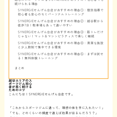
続けられる理由
SYNERGIEせんげん台店がおすすめの理由①：個別指導で
初心者も安心のセミパーソナルトレーニング
SYNERGIEせんげん台店がおすすめの理由②：越谷駅から
徒歩7分！駐車場もあって通いやすい
SYNERGIEせんげん台店がおすすめの理由③：筋トレだけ
じゃない！マット＆マシンピラティスで楽しく継続
SYNERGIEせんげん台店がおすすめの理由④：清潔な施設
と少人数制で集中できる環境
SYNERGIEせんげん台店がおすすめの理由⑤：まずは試せ
る！無料体験トレーニング
まとめ
越谷エリアのス
ポーツジム初心
者が長く続ける
ためのコツ
こんにちは！SYNERGIEせんげん台店です。
「これからスポーツジムに通って、理想の体を手に入れたい！」
「でも、どのくらいの頻度で通えば効果が出るんだろう？」