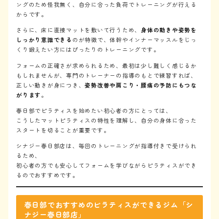
ングのため怪我無く、自分に合った負荷でトレーニングが行える
からです。
さらに、床に直接マットを敷いて行うため、
身体の動きや姿勢を
しっかり意識できる
のが特徴で、体幹やインナーマッスルをじっ
くり鍛えたい方にはぴったりのトレーニングです。
フォームの正確さが求められるため、最初は少し難しく感じるか
もしれませんが、専門のトレーナーの指導のもとで練習すれば、
正しい動きが身につき、
姿勢改善や肩こり・腰痛の予防にもつな
がります
。
春日部でピラティスを始めたい初心者の方にとっては、
こうしたマットピラティスの特性を理解し、自分の身体に合った
スタートを切ることが重要です。
シナジー春日部店は、毎回のトレーニングが指導付きで受けられ
るため、
初心者の方でも安心してフォームを学びながらピラティスができ
るのでおすすめです。
春日部でおすすめのピラティスができるジム「シ
ナジー春日部店」