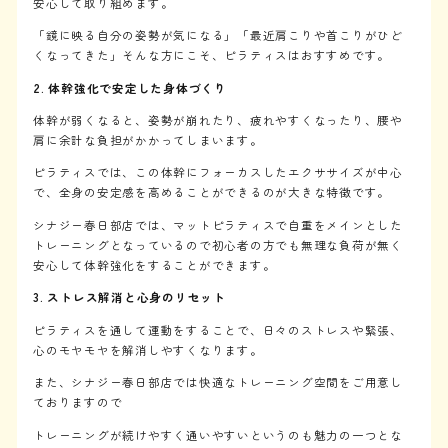
安心して取り組めます。
「鏡に映る自分の姿勢が気になる」「最近肩こりや首こりがひど
くなってきた」そんな方にこそ、ピラティスはおすすめです。
2. 体幹強化で安定した身体づくり
体幹が弱くなると、姿勢が崩れたり、疲れやすくなったり、腰や
肩に余計な負担がかかってしまいます。
ピラティスでは、この体幹にフォーカスしたエクササイズが中心
で、全身の安定感を高めることができるのが大きな特徴です。
シナジー春日部店では、マットピラティスで自重をメインとした
トレーニングとなっているので初心者の方でも無理な負荷が無く
安心して体幹強化をすることができます。
3. ストレス解消と心身のリセット
ピラティスを通して運動をすることで、日々のストレスや緊張、
心のモヤモヤを解消しやすくなります。
また、シナジー春日部店では快適なトレーニング空間をご用意し
ておりますので
トレーニングが続けやすく通いやすいというのも魅力の一つとな