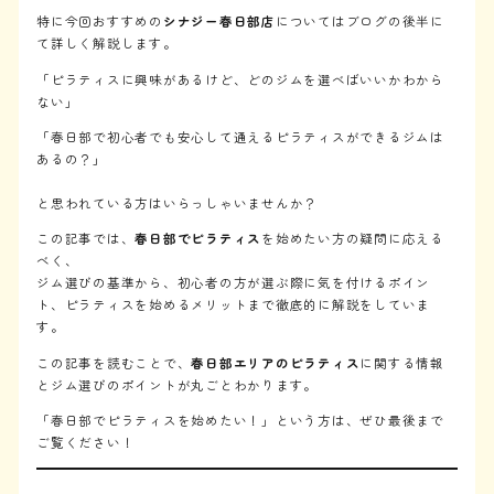
特に今回おすすめの
シナジー春日部店
についてはブログの後半に
て詳しく解説します。
「ピラティスに興味があるけど、どのジムを選べばいいかわから
ない」
「春日部で初心者でも安心して通えるピラティスができるジムは
あるの？」
と思われている方はいらっしゃいませんか？
この記事では、
春日部でピラティス
を始めたい方の疑問に応える
べく、
ジム選びの基準から、初心者の方が選ぶ際に気を付けるポイン
ト、ピラティスを始めるメリットまで徹底的に解説をしていま
す。
この記事を読むことで、
春日部エリアのピラティス
に関する情報
とジム選びのポイントが丸ごとわかります。
「春日部でピラティスを始めたい！」という方は、ぜひ最後まで
ご覧ください！