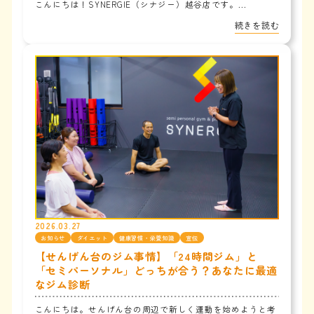
こんにちは！SYNERGIE（シナジー）越谷店です。...
続きを読む
2026.03.27
お知らせ
ダイエット
健康習慣・栄養知識
宣伝
【せんげん台のジム事情】「24時間ジム」と
「セミパーソナル」どっちが合う？あなたに最適
なジム診断
こんにちは。せんげん台の周辺で新しく運動を始めようと考