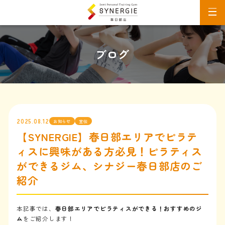
ブログ
2025.08.12
お知らせ
宣伝
【SYNERGIE】春日部エリアでピラテ
ィスに興味がある方必見！ピラティス
ができるジム、シナジー春日部店のご
紹介
本記事では、
春日部エリアでピラティスができる！おすすめのジ
ム
をご紹介します！