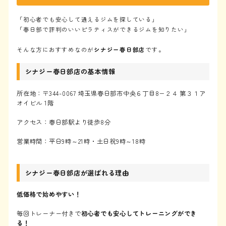
「初心者でも安心して通えるジムを探している」
「春日部で評判のいいピラティスができるジムを知りたい」
そんな方におすすめなのが
シナジー春日部店
です。
シナジー春日部店の基本情報
所在地：〒344-0067 埼玉県春日部市中央６丁目8−２４ 第３１ア
オイビル 1階
アクセス：春日部駅より徒歩8分
営業時間：平日9時～21時・土日祝9時～18時
シナジー春日部店が選ばれる理由
低価格で始めやすい！
毎回トレーナー付きで
初心者でも安心してトレーニングができ
る！