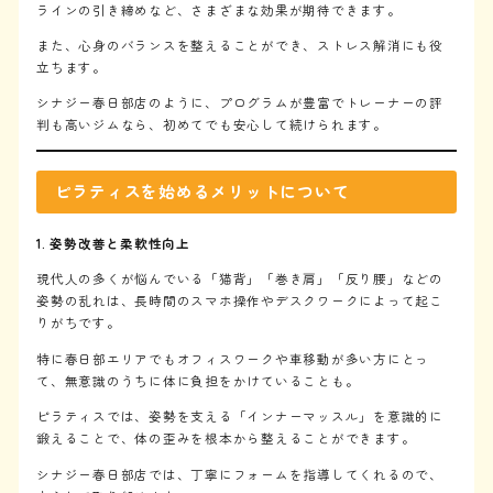
ラインの引き締めなど、さまざまな効果が期待できます。
Training programs
また、心身のバランスを整えることができ、ストレス解消にも役
トレーニングプログラム
立ちます。
Diet program
2ヶ月ダイエットプログラム
シナジー春日部店のように、プログラムが豊富でトレーナーの評
判も高いジムなら、初めてでも安心して続けられます。
Review
会員様のお声
Access
ピラティスを始めるメリットについて
アクセス
Price
1. 姿勢改善と柔軟性向上
料金
現代人の多くが悩んでいる「猫背」「巻き肩」「反り腰」などの
Flow
姿勢の乱れは、長時間のスマホ操作やデスクワークによって起こ
初回体験の流れ
りがちです。
Blog
特に春日部エリアでもオフィスワークや車移動が多い方にとっ
ブログ
て、無意識のうちに体に負担をかけていることも。
ピラティスでは、姿勢を支える「インナーマッスル」を意識的に
体験予約
鍛えることで、体の歪みを根本から整えることができます。
シナジー春日部店では、丁寧にフォームを指導してくれるので、