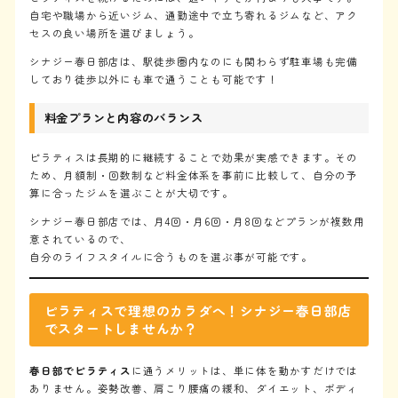
自宅や職場から近いジム、通勤途中で立ち寄れるジムなど、アク
セスの良い場所を選びましょう。
シナジー春日部店は、駅徒歩圏内なのにも関わらず駐車場も完備
しており徒歩以外にも車で通うことも可能です！
料金プランと内容のバランス
ピラティスは長期的に継続することで効果が実感できます。その
ため、月額制・回数制など料金体系を事前に比較して、自分の予
算に合ったジムを選ぶことが大切です。
シナジー春日部店では、月4回・月6回・月8回などプランが複数用
意されているので、
自分のライフスタイルに合うものを選ぶ事が可能です。
ピラティスで理想のカラダへ！シナジー春日部店
でスタートしませんか？
TOP
トップ
春日部でピラティス
に通うメリットは、単に体を動かすだけでは
About us
ありません。姿勢改善、肩こり腰痛の緩和、ダイエット、ボディ
私たちについて