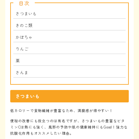
目次
さつまいも
きのこ類
かぼちゃ
りんご
栗
さんま
さつまいも
低カロリーで食物繊維が豊富なため、満腹感が得やすい！
便秘の改善にも役立つのは有名ですが、さつまいもの豊富なビタ
ミンCは熱にも強く、風邪の予防や肌の健康維持にもGood！強力な
抗酸化作用もオススメしたい理由。