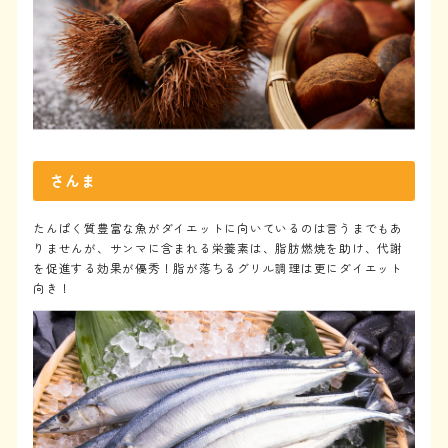
Training programs
トレーニングプログラム
Diet program
2ヶ月ダイエットプログラム
Review
会員様のお声
Access
さんま
アクセス
Price
たんぱく質豊富な魚がダイエットに向いているのは言うまでもあ
料金
りませんが、サンマに含まれる栄養素は、脂肪燃焼を助け、代謝
を促進する効果が優秀！脂が落ちるグリル調理は更にダイエット
Flow
向き！
初回体験の流れ
Blog
ブログ
体験予約