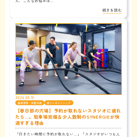
ん、こんなお悩みは...
続きを読む
2026.05.11
健康習慣・栄養知識
筋トレ＆ストレッチ
【春日部の穴場】予約が取れないスタジオに疲れ
たら…。駐車場完備＆少人数制のSYNERGIEが快
適すぎる理由
「行きたい時間に予約が取れない…」「スタジオがいつも人